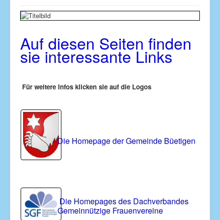
Startseite
Über uns und Kontaktaufnahme
Auf diesen Seiten finden
News
sie interessante Links
Dienstleistungen
Jahresprogramm
Für weitere Infos klicken sie auf die Logos
Fotogalerie
Ofenhaus
Links
Die Homepage der Gemeinde Büetigen
Die Homepages des Dachverbandes
Gemeinnützige Frauenvereine