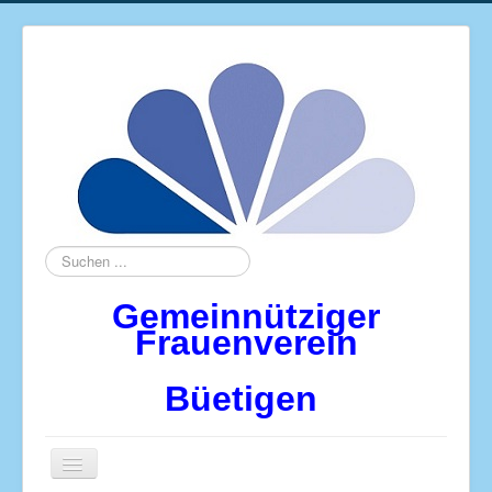
Suchen
...
Gemeinnütziger
Frauenverein
Büetigen
Navigation
an/aus